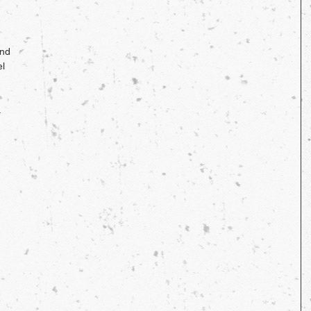
nd 
l 
 