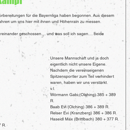
skampf
 Vorbereitungen für die Bayernliga haben begonnen. Aus diesem 
ahren um uns hier mit ihnen und Höhenrain zu messen.
inander geschossen.... und was soll ich sagen.... beide 
Unsere Mannschaft und ja doch 
eigentlich nicht unsere Eigene.
Nachdem die vereinseigenen 
Spitzensportler zum Teil verhindert 
waren, haben wir uns verstärkt.
v.l.
Wörmann Gabi (Olching) 385 + 389 
R.
Baab Evi (Olching) 386 + 389 R.
Reiser Evi (Kranzberg) 386 + 386 R.
Haseidl Max (Brittlbach) 380 + 377 R.
7 R.