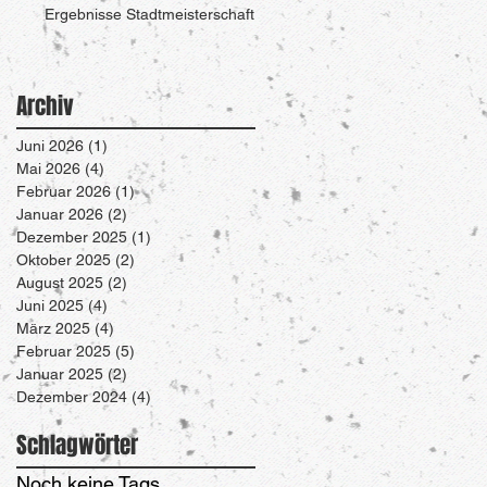
Ergebnisse Stadtmeisterschaft
Archiv
Juni 2026
(1)
1 Beitrag
Mai 2026
(4)
4 Beiträge
Februar 2026
(1)
1 Beitrag
Januar 2026
(2)
2 Beiträge
Dezember 2025
(1)
1 Beitrag
Oktober 2025
(2)
2 Beiträge
August 2025
(2)
2 Beiträge
Juni 2025
(4)
4 Beiträge
März 2025
(4)
4 Beiträge
Februar 2025
(5)
5 Beiträge
Januar 2025
(2)
2 Beiträge
Dezember 2024
(4)
4 Beiträge
Schlagwörter
Noch keine Tags.