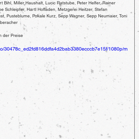
 Bihl, Miller Haushalt, Lucic Ratstube, Peter Helfer, Rainer 
 Schleipfer, Hartl Hofladen, Metzgerei Heitzer, Stefan 
lust, Pusteblume, Pokale Kurz, Sepp Wagner, Sepp Neumaier, Toni 
Oberacher
n der Preise
/video/30478c_ed2fd816ddfa4d2bab3380ecccb7e15f/1080p/m